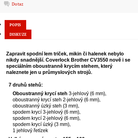
Dotaz
POPIS
DISKUZE
Zapravit spodní lem triček, mikin či halenek nebylo
nikdy snadnější. Coverlock Brother CV3550 nově i se
speciálním oboustranně krycím stehem, který
naleznete jen u průmyslových strojů.
7 druhů stehů:
Oboustranný krycí steh
3-jehlový (6 mm),
oboustranný krycí steh 2-jehlový (6 mm),
oboustranný úzký steh (3 mm),
spodem krycí 3-jehlový (6 mm),
spodem krycí 2-jehlový (6 mm),
spodem krycí úzký (3 mm),
1 jehlový řetízek