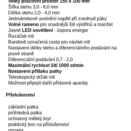
Velký pracovní prostor 155 x 100 mm
Šířka stehu 3,0 - 6,0 mm
Délka stehu 2,0 - 4,0 mm
Jednokrokové uvolnění napětí při zvednutí páky
Volné rameno
pro snadnější šití výstřihů a manžet
Jasné
LED osvětlení
- úspora energie
Řezáček nití
Barebně označená cesta pro návlek nití
Nastavení délky stehu a diferenciálního podávání na
pravé straně
Diferenciální podávání 0,7 - 2,0
Maximální rychlost šití 1000 st/min
Nastavení přítlaku patky
Teleskopický držák nití
Možnost připojit další přídavné aparáty
Příslušenství
základní patka
průhledná patka
ochranný měkký kryt
praktický box na příslušenství
pinzeta