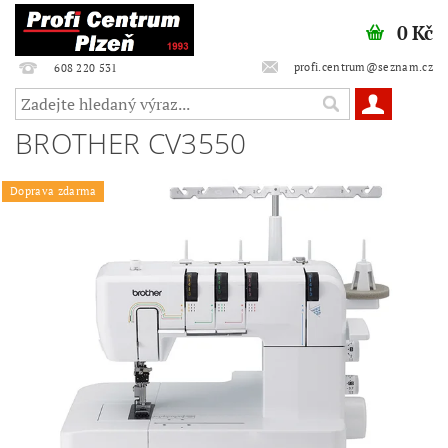
0 Kč
profi.centrum@seznam.cz
608 220 531
BROTHER CV3550
Doprava zdarma