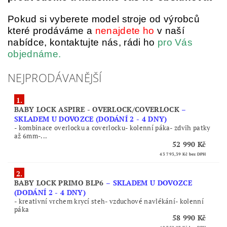
Pokud si vyberete model stroje od výrobců
které prodáváme a
nenajdete ho
v naší
nabídce, kontaktujte nás, rádi ho
pro Vás
objednáme.
NEJPRODÁVANĚJŠÍ
1.
BABY LOCK ASPIRE - OVERLOCK/COVERLOCK
–
SKLADEM U DOVOZCE (DODÁNÍ 2 - 4 DNY)
- kombinace overlocku a coverlocku- kolenní páka- zdvih patky
až 6mm-...
52 990 Kč
43 793,39 Kč
bez DPH
2.
BABY LOCK PRIMO BLP6
–
SKLADEM U DOVOZCE
(DODÁNÍ 2 - 4 DNY)
- kreativní vrchem krycí steh- vzduchové navlékání- kolenní
páka
58 990 Kč