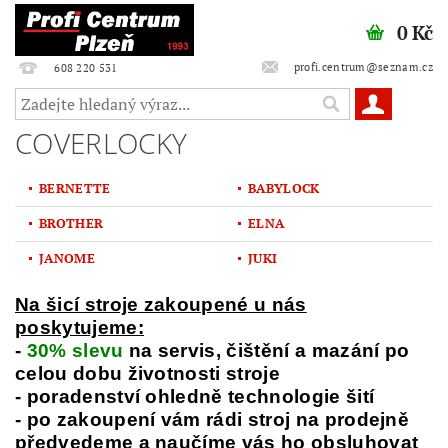
0 Kč
profi.centrum@seznam.cz
608 220 531
COVERLOCKY
BERNETTE
BABYLOCK
BROTHER
ELNA
JANOME
JUKI
Na šicí stroje zakoupené u nás
poskytujeme:
-
30% slevu
na servis, čištění a mazání po
celou dobu životnosti stroje
- poradenství ohledně technologie šití
- po zakoupení vám rádi stroj na prodejně
předvedeme a naučíme vás ho obsluhovat