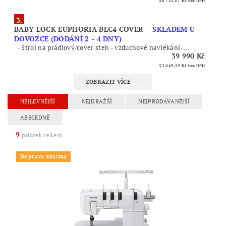
48 752,07 Kč
bez DPH
3.
BABY LOCK EUPHORIA BLC4 COVER
–
SKLADEM U
DOVOZCE (DODÁNÍ 2 - 4 DNY)
- Stroj na prádlový/cover steh - vzduchové navlékání-...
39 990 Kč
33 049,59 Kč
bez DPH
ZOBRAZIT VÍCE
NEJLEVNĚJŠÍ
NEJDRAŽŠÍ
NEJPRODÁVANĚJŠÍ
ABECEDNĚ
9
položek celkem
Doprava zdarma