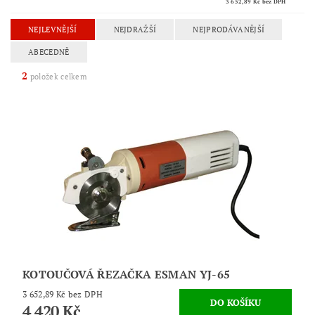
3 652,89 Kč
bez DPH
NEJLEVNĚJŠÍ
NEJDRAŽŠÍ
NEJPRODÁVANĚJŠÍ
ABECEDNĚ
2
položek celkem
KOTOUČOVÁ ŘEZAČKA ESMAN YJ-65
3 652,89 Kč bez DPH
4 420 Kč