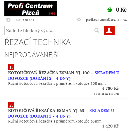
0 Kč
profi.centrum@seznam.cz
608 220 531
ŘEZACÍ TECHNIKA
NEJPRODÁVANĚJŠÍ
1.
KOTOUČKOVÁ ŘEZAČKA ESMAN YJ-100
–
SKLADEM U
DOVOZCE (DODÁNÍ 2 - 4 DNY)
Ruční kotoučová řezačka s průměrem kotouče 100 mm.
4 780 Kč
3 950,41 Kč
bez DPH
2.
KOTOUČOVÁ ŘEZAČKA ESMAN YJ-65
–
SKLADEM U
DOVOZCE (DODÁNÍ 2 - 4 DNY)
Ruční kotoučová řezačka s průměrem kotouče 65mm.
4 420 Kč