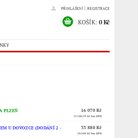
|
PŘIHLÁŠENÍ
REGISTRACE
KOŠÍK:
0 Kč
ÍNKY
16 070 Kč
A PLZEŇ
13 280,99 Kč
bez DPH
33 880 Kč
EM U DOVOZCE (DODÁNÍ 2 -
28 000 Kč
bez DPH