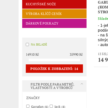
GARU
KUCHYŇSKÉ NOŽE
(KOM
STRO
VÝROBA KLÍČŮ CENÍK
Sklade
DÁRKOVÉ POUKAZY
- 1-j
podá
- na š
silný
- auto
NA SKLADĚ
14910
Kč
35990
Kč
14 
POLOŽEK K ZOBRAZENÍ:
14
FILTR PODLE PARAMETRŮ,
VLASTNOSTÍ A VÝROBCŮ
ZNAČKY
Garudan
(6)
Jack
(4)