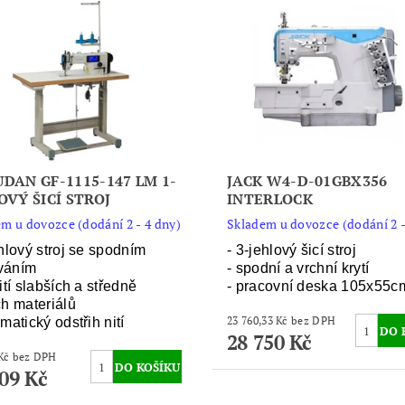
DAN GF-1115-147 LM 1-
JACK W4-D-01GBX356
OVÝ ŠICÍ STROJ
INTERLOCK
m u dovozce (dodání 2 - 4 dny)
Skladem u dovozce (dodání 2 -
ehlový stroj se spodním
- 3-jehlový šicí stroj
váním
- spodní a vrchní krytí
ití slabších a středně
- pracovní deska 105x55c
ch materiálů
23 760,33 Kč bez DPH
matický odstřih nití
28 750 Kč
22 900 Kč bez DPH
709 Kč