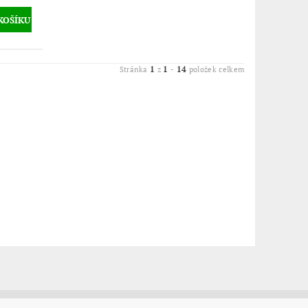
1
1
14
Stránka
z
-
položek celkem