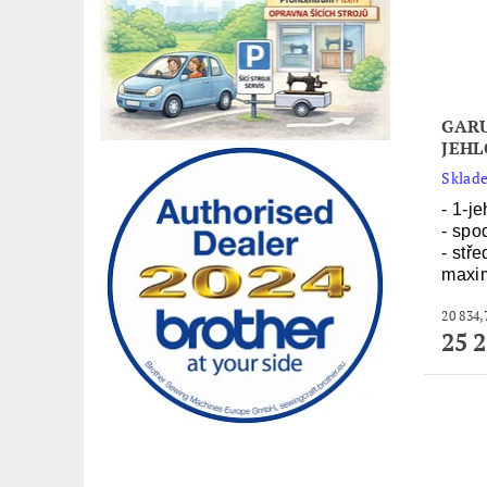
GARU
JEHL
Sklade
- 1-je
- spo
- stř
maxim
25 