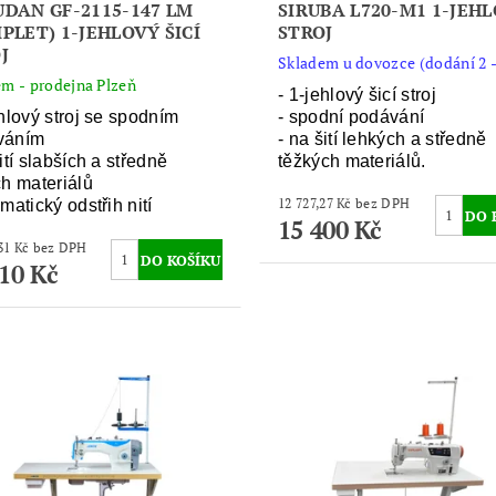
DAN GF-2115-147 LM
SIRUBA L720-M1 1-JEH
PLET) 1-JEHLOVÝ ŠICÍ
STROJ
J
Skladem u dovozce (dodání 2 -
m - prodejna Plzeň
- 1-jehlový šicí stroj
ehlový stroj se spodním
- spodní podávání
váním
- na šití lehkých a středně
ití slabších a středně
těžkých materiálů.
ch materiálů
12 727,27 Kč bez DPH
matický odstřih nití
15 400 Kč
12 322,31 Kč bez DPH
910 Kč