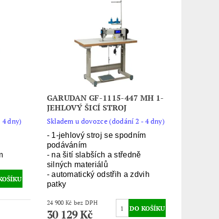
GARUDAN GF-1115-447 MH 1-
JEHLOVÝ ŠICÍ STROJ
 4 dny)
Skladem u dovozce (dodání 2 - 4 dny)
- 1-jehlový stroj se spodním
podáváním
m
- na šití slabších a středně
silných materiálů
- automatický odstřih a zdvih
patky
24 900 Kč bez DPH
30 129 Kč