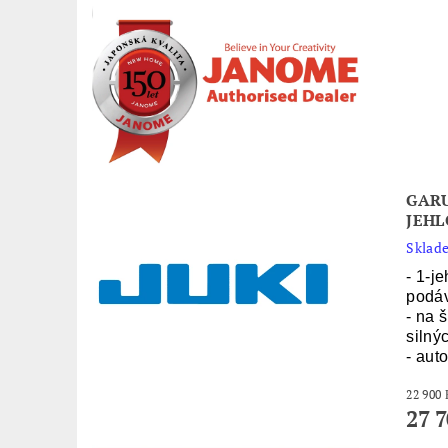
GARU
JEHL
Sklade
- 1-j
podá
- na š
silný
- auto
27 