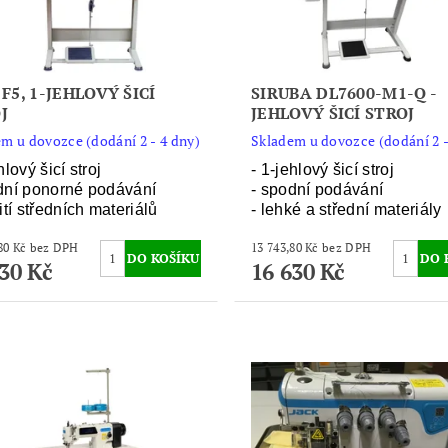
 F5, 1-JEHLOVÝ ŠICÍ
SIRUBA DL7600-M1-Q -
J
JEHLOVÝ ŠICÍ STROJ
m u dovozce (dodání 2 - 4 dny)
Skladem u dovozce (dodání 2 -
hlový šicí stroj
- 1-jehlový šicí stroj
dní ponorné podávání
- spodní podávání
ití středních materiálů
- lehké a střední materiály
13 743,80 Kč bez DPH
13 743,80 Kč bez DPH
630 Kč
16 630 Kč