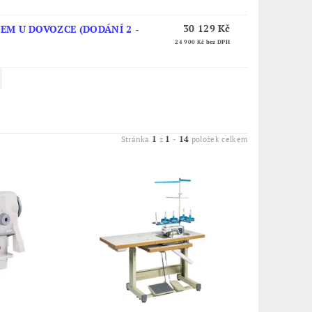
30 129 Kč
EM U DOVOZCE (DODÁNÍ 2 -
24 900 Kč
bez DPH
1
1
14
Stránka
z
-
položek celkem