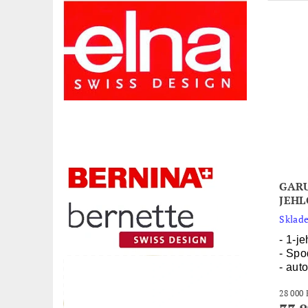
GARU
JEHL
Sklade
- 1-je
- Spo
- auto