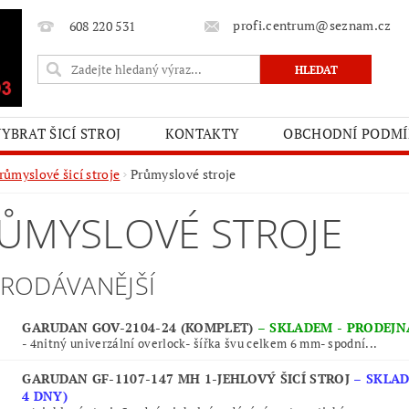
profi.centrum@seznam.cz
608 220 531
VYBRAT ŠICÍ STROJ
KONTAKTY
OBCHODNÍ PODM
růmyslové šicí stroje
Průmyslové stroje
ŮMYSLOVÉ STROJE
PRODÁVANĚJŠÍ
GARUDAN GOV-2104-24 (KOMPLET)
–
SKLADEM - PRODEJN
- 4nitný univerzální overlock- šířka švu celkem 6 mm- spodní...
GARUDAN GF-1107-147 MH 1-JEHLOVÝ ŠICÍ STROJ
–
SKLAD
4 DNY)