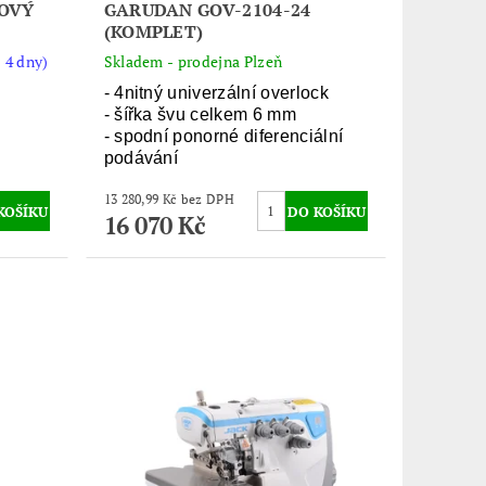
LOVÝ
GARUDAN GOV-2104-24
(KOMPLET)
 4 dny)
Skladem - prodejna Plzeň
- 4nitný univerzální overlock
- šířka švu celkem 6 mm
- spodní ponorné diferenciální
podávání
13 280,99 Kč bez DPH
16 070 Kč