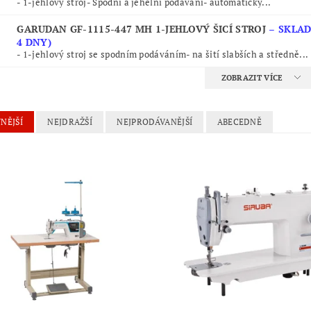
- 1-jehlový stroj- Spodní a jehelní podávání- automatický...
GARUDAN GF-1115-447 MH 1-JEHLOVÝ ŠICÍ STROJ
–
SKLAD
4 DNY)
- 1-jehlový stroj se spodním podáváním- na šití slabších a středně...
ZOBRAZIT VÍCE
NĚJŠÍ
NEJDRAŽŠÍ
NEJPRODÁVANĚJŠÍ
ABECEDNĚ