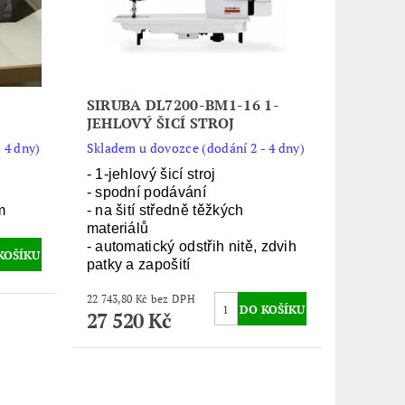
SIRUBA DL7200-BM1-16 1-
JEHLOVÝ ŠICÍ STROJ
 4 dny)
Skladem u dovozce (dodání 2 - 4 dny)
- 1-jehlový šicí stroj
- spodní podávání
m
- na šití středně těžkých
materiálů
- automatický odstřih nitě, zdvih
patky a zapošití
22 743,80 Kč bez DPH
27 520 Kč