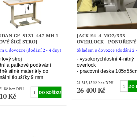
DAN GF-5131-447 MH 1-
JACK E4-4-MO3/333
OVÝ ŠICÍ STROJ
OVERLOCK - PONOŘENÝ
m u dovozce (dodání 2 - 4 dny)
Skladem u dovozce (dodání 2 -
hlový stroj
- vysokorychlostní 4-nitný
dní a patkové podávání
overlock
edně silné materiály do
- pracovní deska 105x55c
ální tloušťky 9 mm
21 818,18 Kč bez DPH
26 400 Kč
20 834,71 Kč bez DPH
210 Kč