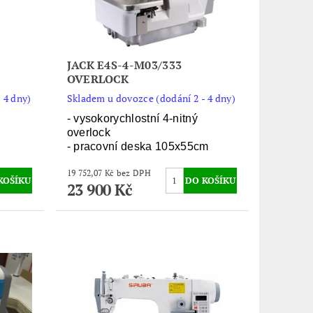
JACK E4S-4-M03/333
OVERLOCK
 4 dny)
Skladem u dovozce (dodání 2 - 4 dny)
- vysokorychlostní 4-nitný
overlock
- pracovní deska 105x55cm
19 752,07 Kč bez DPH
23 900 Kč