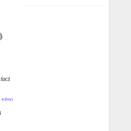
ŠICÍ
 4 dny)
í