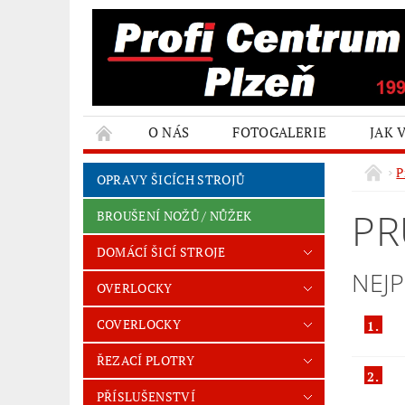
O NÁS
FOTOGALERIE
JAK 
P
OPRAVY ŠICÍCH STROJŮ
PR
BROUŠENÍ NOŽŮ / NŮŽEK
DOMÁCÍ ŠICÍ STROJE
NEJ
OVERLOCKY
COVERLOCKY
1.
ŘEZACÍ PLOTRY
2.
PŘÍSLUŠENSTVÍ