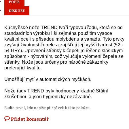
POPIS
DISKUZE
Kuchyňské nože TREND tvoří typovou řadu, která se od
standardních výrobků liší zejména použitím vysoce
kvalitní oceli s přísadou molybdenu a vanadu. Tyto prvky
zvyšují životnost čepele a zajišťují její vyšší tvrdost (52 -
54 HRc). Upevnění střenky k čepeli je řešeno klasickým
způsobem - nýtováním, což vylučuje vylomení čepele ze
střenky. Nože jsou určeny pro náročné zákazníky
preferující kvalitu.
Umožňují mytí v automatických myčkách.
Nože řady TREND byly hodnoceny kladně Státní
zkušebnou a jsou hygienicky nezávadné.
Buďte první, kdo napíše příspěvek k této položce.
Přidat komentář