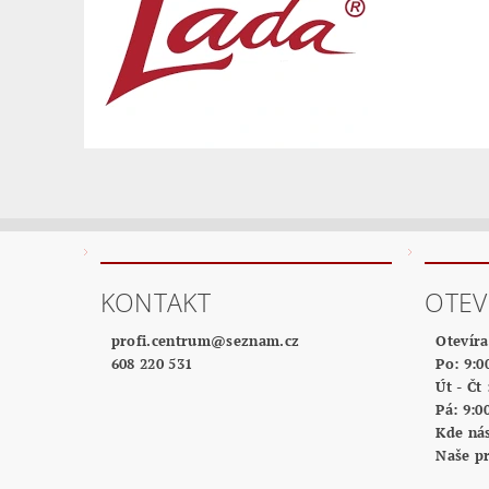
KONTAKT
OTEV
profi.centrum
@
seznam.cz
Otevíra
608 220 531
Po: 9:00
Út - Čt 
Pá: 9:00
Kde ná
Naše p