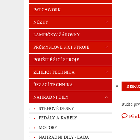
PATCHWORK
NŮŽKY
LAMPIČKY/ ŽÁROVKY
PRŮMYSLOVÉ ŠICÍ STROJE
POUŽITÉ ŠICÍ STROJE
ŽEHLÍCÍ TECHNIKA
ŘEZACÍ TECHNIKA
DISKU
NÁHRADNÍ DÍLY
Buďte prv
STEHOVÉ DESKY
Přid
PEDÁLY A KABELY
MOTORY
NÁHRADNÍ DÍLY - LADA