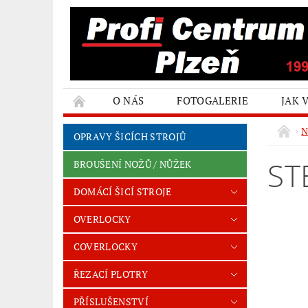
O NÁS
FOTOGALERIE
JAK 
N
OPRAVY ŠICÍCH STROJŮ
ST
BROUŠENÍ NOŽŮ / NŮŽEK
DOMÁCÍ ŠICÍ STROJE
OVERLOCKY
COVERLOCKY
ŘEZACÍ PLOTRY
PŘÍSLUŠENSTVÍ