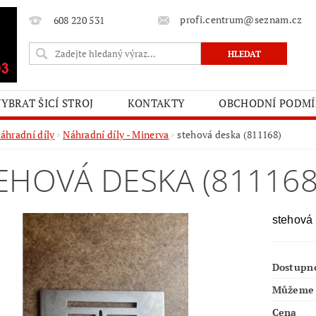
profi.centrum@seznam.cz
608 220 531
VYBRAT ŠICÍ STROJ
KONTAKTY
OBCHODNÍ PODM
áhradní díly
Náhradní díly - Minerva
stehová deska (811168)
EHOVÁ DESKA (811168
stehová 
Dostupn
Můžeme 
Cena