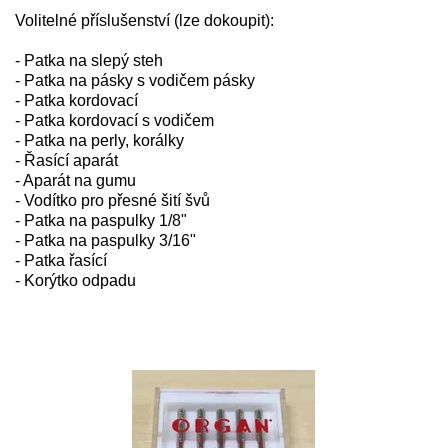
Volitelné příslušenství (lze dokoupit):
- Patka na slepý steh
- Patka na pásky s vodičem pásky
- Patka kordovací
- Patka kordovací s vodičem
- Patka na perly, korálky
- Řasící aparát
- Aparát na gumu
- Vodítko pro přesné šití švů
- Patka na paspulky 1/8"
- Patka na paspulky 3/16"
- Patka řasící
- Korýtko odpadu