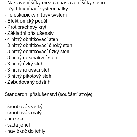
- Nastavení šířky ořezu a nastavení šířky stehu
- Rychloupínací systém patky
- Teleskopický niťový systém
- Elektronický pedál
- Protiprachový kryt
- Základní příslušenství
- 4 nitný obnitkovací steh
- 3 nitný obnitkovací široký steh
- 3 nitný obnitkovací úzký steh
- 3 nitný dekorativní steh
- 3 nitný úzký steh
- 3 nitný rolovací steh
- 3 nitný pikotový steh
- Zabudovaný odstřih
Standardní příslušenství (součástí stroje):
- šroubovák velký
- šroubovák malý
- pinzeta
- sada jehel
- navlékač do jehly