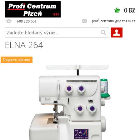
0 Kč
profi.centrum@seznam.cz
608 220 531
ELNA 264
Doprava zdarma