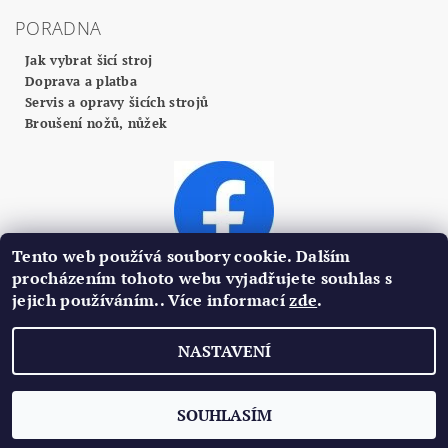
PORADNA
Jak vybrat šicí stroj
Doprava a platba
Servis a opravy šicích strojů
Broušení nožů, nůžek
Tento web používá soubory cookie. Dalším
procházením tohoto webu vyjadřujete souhlas s
jejich používáním.. Více informací
zde
.
2026 ©
Profi Centrum Plzeň
, všechna práva vyhrazena
NASTAVENÍ
Vytvořil Shoptet
SOUHLASÍM
Podle zákona o evidenci tržeb je prodávající povinen vystavit kupujícímu
účtenku. Zároveň je povinen zaevidovat přijatou tržbu u správce daně online;
v případě technického výpadku pak nejpozději do 48 hodin.