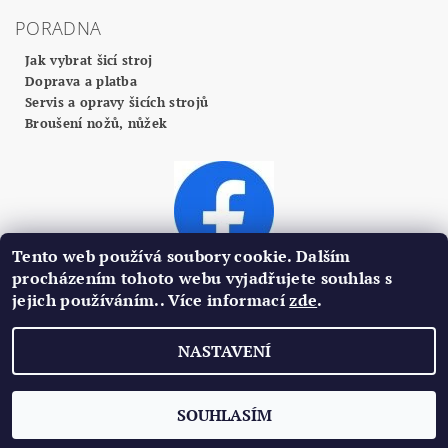
PORADNA
Jak vybrat šicí stroj
Doprava a platba
Servis a opravy šicích strojů
Broušení nožů, nůžek
Tento web používá soubory cookie. Dalším
procházením tohoto webu vyjadřujete souhlas s
jejich používáním.. Více informací
zde
.
2026 ©
Profi Centrum Plzeň
, všechna práva vyhrazena
NASTAVENÍ
Vytvořil Shoptet
SOUHLASÍM
Podle zákona o evidenci tržeb je prodávající povinen vystavit kupujícímu
účtenku. Zároveň je povinen zaevidovat přijatou tržbu u správce daně online;
v případě technického výpadku pak nejpozději do 48 hodin.