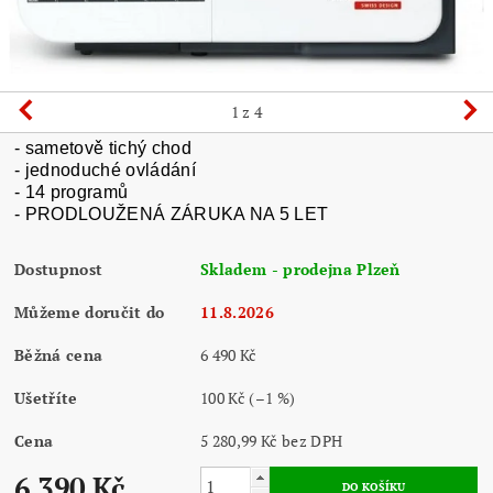
1
z 4
- sametově tichý chod
- jednoduché ovládání
- 14 programů
- PRODLOUŽENÁ ZÁRUKA NA 5 LET
Dostupnost
Skladem - prodejna Plzeň
Můžeme doručit do
11.8.2026
Běžná cena
6 490 Kč
Ušetříte
100 Kč
(–1 %)
Cena
5 280,99 Kč bez DPH
6 390 Kč