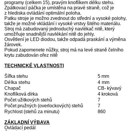
programy (celkem 15), pravým knoflíkem délku stehu.
Zpátkovací páčka je umístěna na pravé straně, což je
z hlediska ovládání optimální poloha.
Patku stroje je možno zvednout do střední a vysoké polohy,
takže je možné vkládání i vysoké vrstvy šitého materiálu.
Stroj má zabudovaný jednoduchý navlékač nitě, který
umožňuje snadnější navlékání nitě do jehly.
Osvětlení je LED diodou, takže odpadá praskání a výměna
žárovek.
Pokud zapomenete nůžky, stroj má na levé straně čelního
krytu zabudován ořez nitě
TECHNICKÉ VLASTNOSTI
Šířka stehu
5 mm
Délka stehu
4 mm
Chapač
CB- kývavý
Knoflíková dírka
4 kroková
Počet užitkových stehů
7
Počet pružných (overlockových) stehů
7
Rychlost (stehů za minutu)
860
ZÁKLADNÍ VÝBAVA
Ovládací pedál