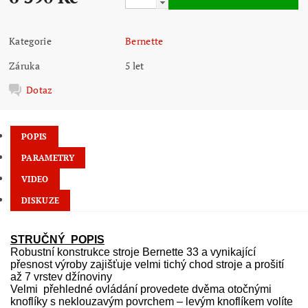
Kategorie
Bernette
Záruka
5 let
Dotaz
POPIS
PARAMETRY
VIDEO
DISKUZE
STRUČNÝ
POPIS
Robustní konstrukce stroje Bernette 33 a vynikající
přesnost výroby zajišťuje velmi tichý chod stroje a prošití
až 7 vrstev džínoviny
Velmi
přehledné ovládání provedete dvěma otočnými
knoflíky s neklouzavým povrchem – levým knoflíkem volíte