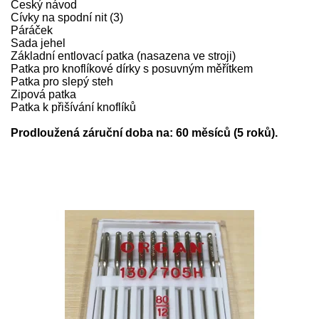
Český návod
Cívky na spodní nit (3)
Páráček
Sada jehel
Základní entlovací patka (nasazena ve stroji)
Patka pro knoflíkové dírky s posuvným měřítkem
Patka pro slepý steh
Zipová patka
Patka k přišívání knoflíků
Prodloužená záruční doba na: 60 měsíců (5 roků).