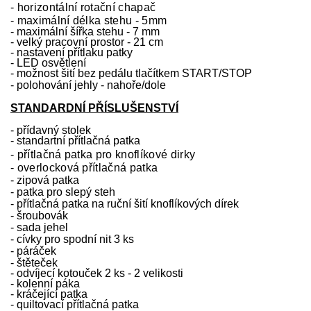
- horizontální rotační chapač
-
maximální délka stehu - 5mm
- maximální šířka stehu - 7 mm
- velký pracovní prostor - 21 cm
- nastavení přítlaku patky
- LED osvětlení
- možnost šití bez pedálu tlačítkem START/STOP
- polohování jehly - nahoře/dole
STANDARDNÍ PŘÍSLUŠENSTVÍ
- přídavný stolek
- standartní přítlačná patka
- přítlačná patka pro knoflíkové dirky
- overlocková přítlačná patka
- zipová patka
- patka pro slepý steh
- přítlačná patka na ruční šití knoflíkových dírek
- šroubovák
- sada jehel
- cívky pro spodní nit 3 ks
- páráček
- štěteček
- odvíjecí kotouček 2 ks - 2 velikosti
- kolenní páka
- kráčející patka
- quiltovací přítlačná patka