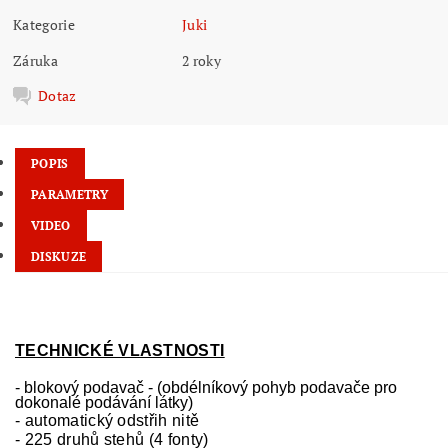
Kategorie
Juki
Záruka
2 roky
Dotaz
POPIS
PARAMETRY
VIDEO
DISKUZE
TECHNICKÉ VLASTNOSTI
- blokový podavač - (obdélníkový pohyb podavače
p
ro
dokonalé podávání látky)
- automatický odstřih nitě
- 225 druhů stehů (4 fonty)