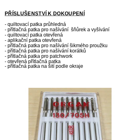
PŘÍSLUŠENSTVÍ K DOKOUPENÍ
- quiltovací patka průhledná
- přítlačná patka pro našívání šňůrek a vyšívání
- quiltovací patka otevřená
- aplikační patka otevřená
- přítlačná patka pro našívání šikmého proužku
- přítlačná patka pro našívání korálků
- přítlačná patka pro patchwork
- otevřená přítlačná patka
- přítlačná patka na šití podle okraje