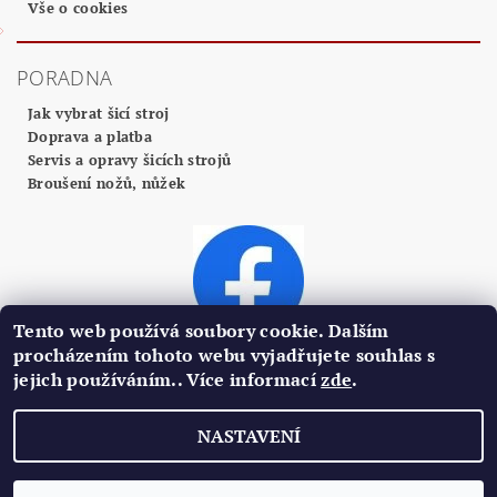
Vše o cookies
PORADNA
Jak vybrat šicí stroj
Doprava a platba
Servis a opravy šicích strojů
Broušení nožů, nůžek
Tento web používá soubory cookie. Dalším
procházením tohoto webu vyjadřujete souhlas s
jejich používáním.. Více informací
zde
.
2026 ©
Profi Centrum Plzeň
, všechna práva vyhrazena
NASTAVENÍ
Vytvořil Shoptet